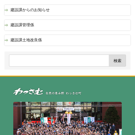
建設課からのお知らせ
建設課管理係
建設課土地改良係
自