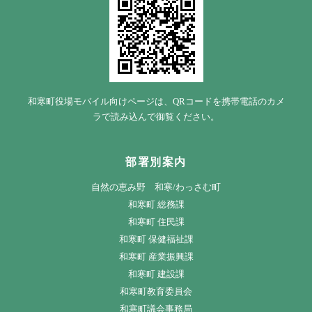
和寒町役場モバイル向けページは、QRコードを携帯電話のカメ
ラで読み込んで御覧ください。
部署別案内
自然の恵み野 和寒/わっさむ町
和寒町 総務課
和寒町 住民課
和寒町 保健福祉課
和寒町 産業振興課
和寒町 建設課
和寒町教育委員会
和寒町議会事務局