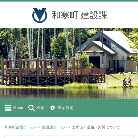
和寒町 建設課
Menu
検索
表示設定
和寒町役場ホームへ
>
建設課ホームへ
>
土木係
> 道路・河川について