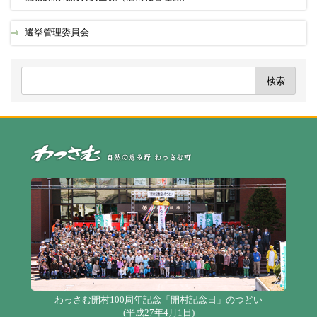
選挙管理委員会
自
わっさむ開村100周年記念「開村記念日」のつどい
(平成27年4月1日)