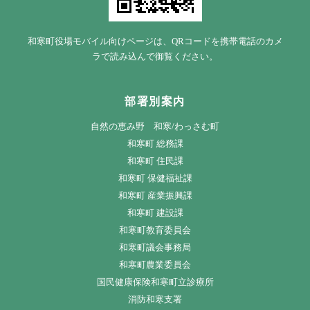
和寒町役場モバイル向けページは、QRコードを携帯電話のカメ
ラで読み込んで御覧ください。
部署別案内
自然の恵み野 和寒/わっさむ町
和寒町 総務課
和寒町 住民課
和寒町 保健福祉課
和寒町 産業振興課
和寒町 建設課
和寒町教育委員会
和寒町議会事務局
和寒町農業委員会
国民健康保険和寒町立診療所
消防和寒支署