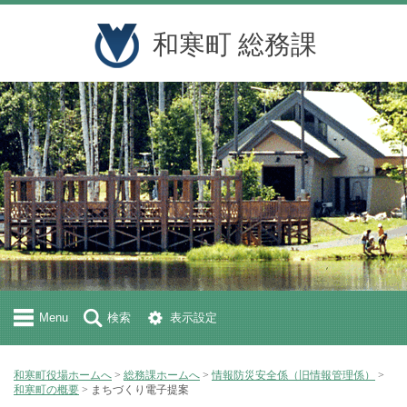
和寒町 総務課
Menu
検索
表示設定
和寒町役場ホームへ
>
総務課ホームへ
>
情報防災安全係（旧情報管理係）
>
和寒町の概要
> まちづくり電子提案