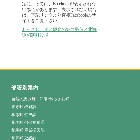
定によっては、Facebookが表示されな
い場合があります。表示されない場合
は、下記リンクより直接Facebookのサ
イトをご覧下さい。
わっさむ 食と観光の魅力発信／北海
道和寒町役場
部署別案内
自然の恵み野 和寒/わっさむ町
和寒町 総務課
和寒町 住民課
和寒町 保健福祉課
和寒町 産業振興課
和寒町 建設課