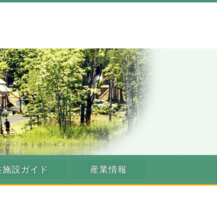
恵み野 わっさむ町 ～北海道
共施設ガイド
産業情報