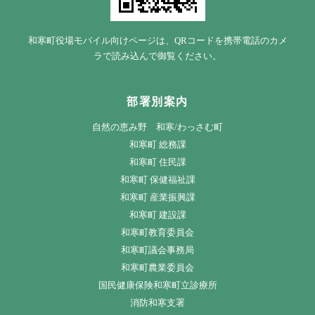
和寒町役場モバイル向けページは、QRコードを携帯電話のカメ
ラで読み込んで御覧ください。
部署別案内
自然の恵み野 和寒/わっさむ町
和寒町 総務課
和寒町 住民課
和寒町 保健福祉課
和寒町 産業振興課
和寒町 建設課
和寒町教育委員会
和寒町議会事務局
和寒町農業委員会
国民健康保険和寒町立診療所
消防和寒支署