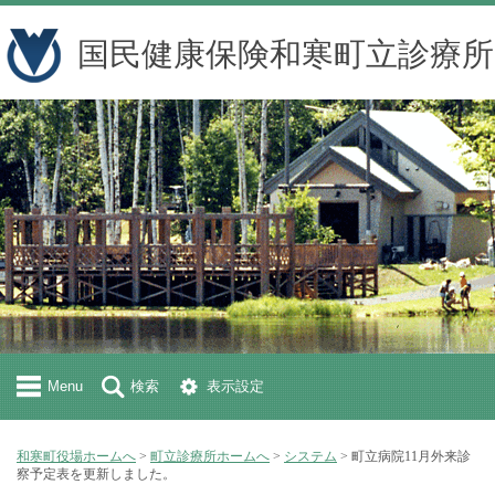
国民健康保険和寒町立診療所
Menu
検索
表示設定
和寒町役場ホームへ
>
町立診療所ホームへ
>
システム
> 町立病院11月外来診
察予定表を更新しました。