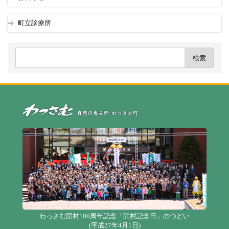
町立診療所
自
わっさむ開村100周年記念「開村記念日」のつどい
(平成27年4月1日)