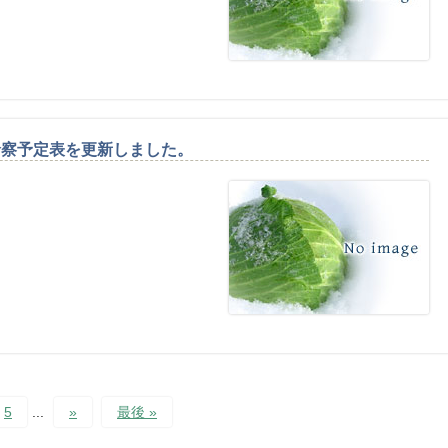
診察予定表を更新しました。
5
...
»
最後 »