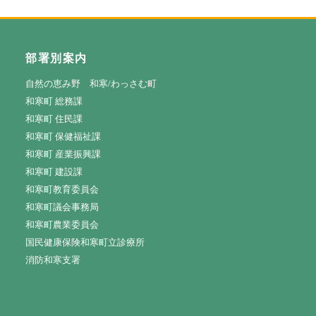
部署別案内
自然の恵み野 和寒/わっさむ町
和寒町 総務課
和寒町 住民課
和寒町 保健福祉課
和寒町 産業振興課
和寒町 建設課
和寒町教育委員会
和寒町議会事務局
和寒町農業委員会
国民健康保険和寒町立診療所
消防和寒支署