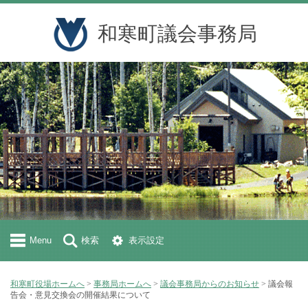
和寒町議会事務局
Menu
検索
表示設定
和寒町役場ホームへ
>
事務局ホームへ
>
議会事務局からのお知らせ
> 議会報
告会・意見交換会の開催結果について