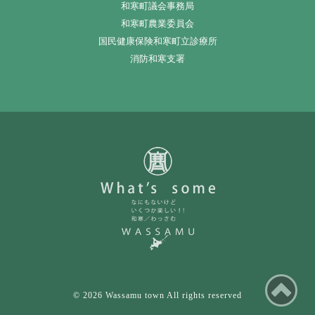
和寒町議会事務局
和寒町農業委員会
国民健康保険和寒町立診療所
消防和寒支署
ペ
© 2026 Wassamu town All rights reserved