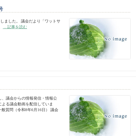
号
加しました。 議会だより「ワットサ
。
... 記事を読む
し、議会からの情報発信・情報公
による議会動画を配信していま
般質問（令和8年6月16日） 議会