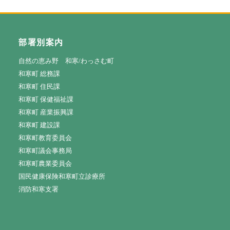
部署別案内
自然の恵み野 和寒/わっさむ町
和寒町 総務課
和寒町 住民課
和寒町 保健福祉課
和寒町 産業振興課
和寒町 建設課
和寒町教育委員会
和寒町議会事務局
和寒町農業委員会
国民健康保険和寒町立診療所
消防和寒支署