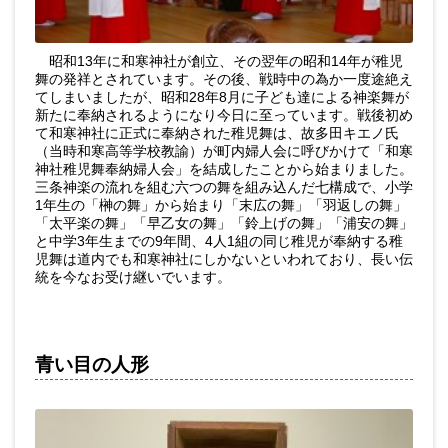
昭和13年に和寒神社が創立、その翌年の昭和14年が稚児
舞の発祥とされています。その後、戦時中の為か一度途絶え
てしまいましたが、昭和28年8月に子ども達による神楽舞が
新たに奉納されるようになり今日に至っています。戦後初め
て和寒神社に正式に奉納された稚児舞は、故多田キエノ氏
（当時和寒高等学校教諭）が町内婦人会に呼びかけて「和寒
神社稚児舞奉納婦人会」を結成したことから始まりました。
三条神楽の流れを組む六つの舞を組み込んだ七構成で、小学
1年生の「榊の舞」から始まり「末広の舞」「羽返しの舞」
「太平楽の舞」「早乙女の舞」「鈴上げの舞」「浦安の舞」
と中学3年生までの9年間、4人1組の同じ稚児が奉納する稚
児舞は道内でも和寒神社にしかないといわれており、長い伝
統を今なお受け継いでいます。
青い目の人形