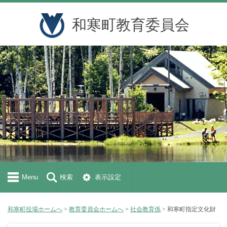
和寒町教育委員会
Menu
検索
表示設定
和寒町役場ホームへ
>
教育委員会ホームへ
>
社会教育係
> 和寒町指定文化財