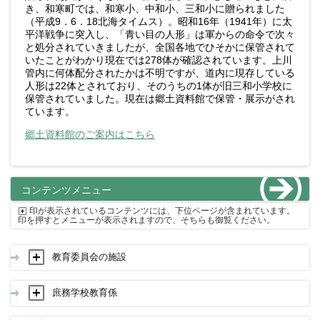
き、和寒町では、和寒小、中和小、三和小に贈られました
（平成9．6．18北海タイムス）。昭和16年（1941年）に太
平洋戦争に突入し、「青い目の人形」は軍からの命令で次々
と処分されていきましたが、全国各地でひそかに保管されて
いたことがわかり現在では278体が確認されています。上川
管内に何体配分されたかは不明ですが、道内に現存している
人形は22体とされており、そのうちの1体が旧三和小学校に
保管されていました。現在は郷土資料館で保管・展示がされ
ています。
郷土資料館のご案内はこちら
コンテンツメニュー
印が表示されているコンテンツには、下位ページが含まれています。
印を押すとメニューが表示されますので、そちらも御覧ください。
教育委員会の施設
庶務学校教育係