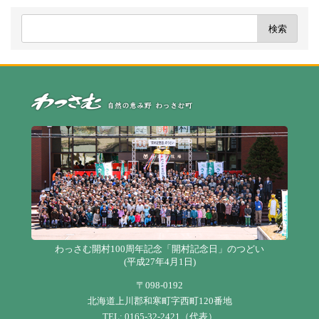
自
わっさむ開村100周年記念「開村記念日」のつどい
(平成27年4月1日)
〒098-0192
北海道上川郡和寒町字西町120番地
TEL: 0165-32-2421（代表）