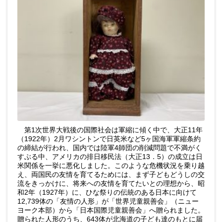
第1次世界大戦後の国際社会は軍縮に傾く中で、大正11年
（1922年）2月ワシントンで日英米など5ヶ国海軍軍縮条約
の締結が行われ、国内では陸軍4師団の削減問題で不満がく
すぶる中、アメリカの排日移民法（大正13．5）の成立は日
米関係を一挙に悪化しました。このような危機状況を乗り越
え、両国民の友情を育てるためには、まず子どもどうしの交
流をきっかけに、将来への友情を育てたいとの理想から、昭
和2年（1927年）に、ひな祭りの伝統のある日本に向けて
12,739体の「友情の人形」が「世界児童親善会」（ニュー
ヨーク本部）から「日本国際児童親善会」へ贈られました。
贈られた人形のうち、643体が北海道の子ども達のもとに届