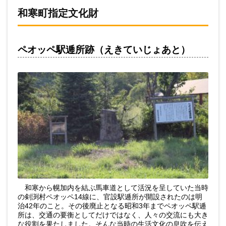
和寒町指定文化財
ペオッペ駅逓所跡（えきていじょあと）
和寒から幌加内を結ぶ馬車道として活況を呈していた当時
の剣渕村ペオッペ14線に、官設駅逓所が開設されたのは明
治42年のこと。その後廃止となる昭和3年までペオッペ駅逓
所は、交通の要衡としてだけではなく、人々の交流にも大き
な役割を果たしました。そんな当時の生活文化の息吹を伝え