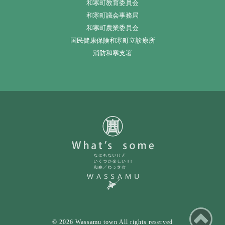
和寒町教育委員会
和寒町議会事務局
和寒町農業委員会
国民健康保険和寒町立診療所
消防和寒支署
ペ
© 2026 Wassamu town All rights reserved