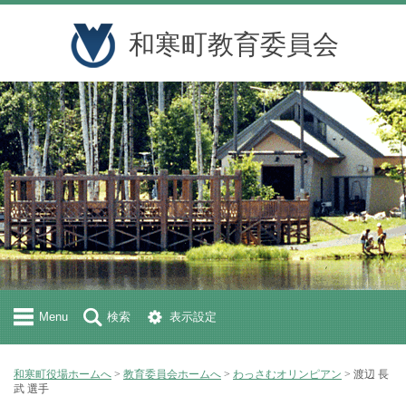
和寒町教育委員会
Menu
検索
表示設定
和寒町役場ホームへ
>
教育委員会ホームへ
>
わっさむオリンピアン
> 渡辺 長
武 選手