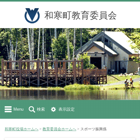
和寒町教育委員会
Menu
検索
表示設定
和寒町役場ホームへ
>
教育委員会ホームへ
> スポーツ振興係