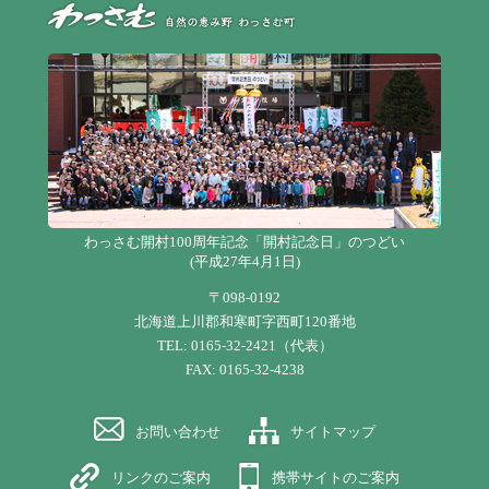
自
わっさむ開村100周年記念「開村記念日」のつどい
(平成27年4月1日)
〒098-0192
北海道上川郡和寒町字西町120番地
TEL: 0165-32-2421（代表）
FAX: 0165-32-4238
お問い合わせ
サイトマップ
リンクのご案内
携帯サイトのご案内