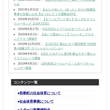
らせ
2021年1月21日：
あなたが歩いた（走った）分だけ医療従
事者の支援になる【ほっかいどう大運動会DX】
2020年10月2日：
【オリンピアンと歩く】わっさむナイト
ウォーキング【10月23日】
2020年6月17日：
6月20日からプールがオープンします
2020年6月1日：
【歩いて景品ゲット】ウォーキングスタ
ンプラリー開催中
2019年12月20日：
【1月2日】東山スキー場50周年 竹内智
香×加藤大平 スペシャルトークショー
2019年9月2日：
10/22 スポチャレ第2弾 東山スキー場ヒル
クライムレース開催
2019年9月2日：
10/6 町民ロードレース・スポーツチャレ
ンジデー開催
コンテンツ一覧
●
和寒町の社会体育について
●
社会体育事業について
●
スポーツ振興補助金