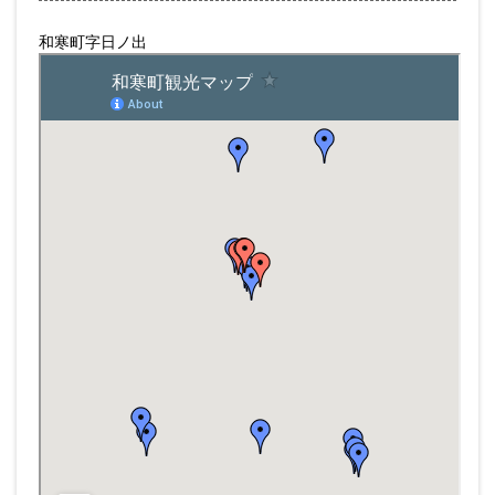
和寒町字日ノ出