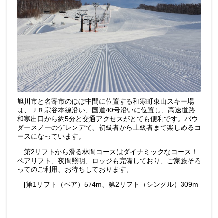
旭川市と名寄市のほぼ中間に位置する和寒町東山スキー場
は、ＪＲ宗谷本線沿い、国道40号沿いに位置し、高速道路
和寒出口から約5分と交通アクセスがとても便利です。パウ
ダースノーのゲレンデで、初級者から上級者まで楽しめるコ
ースになっています。
第2リフトから滑る林間コースはダイナミックなコース！
ペアリフト、夜間照明、ロッジも完備しており、ご家族そろ
ってのご利用、お待ちしております。
[第1リフト（ペア）574m、第2リフト（シングル）309m
]