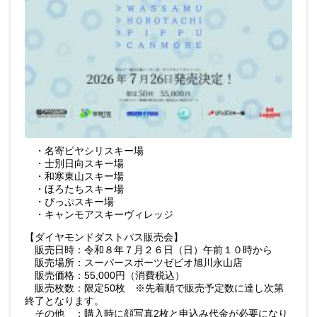
・名寄ピヤシリスキー場
・士別日向スキー場
・和寒東山スキー場
・ほろたちスキー場
・ぴっぷスキー場
・キャンモアスキーヴィレッジ
【ダイヤモンドダストパス販売会】
販売日時：令和８年７月２６日（日）午前１０時から
販売場所：スーパースポーツゼビオ旭川永山店
販売価格：55,000円（消費税込）
販売枚数：限定50枚 ※先着順で販売予定数に達し次第
終了となります。
その他 ：購入時に顔写真2枚と申込み代金が必要になり