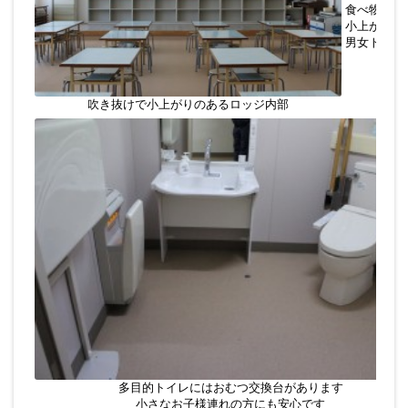
食べ物持ち
小上がり
男女トイレ
吹き抜けで小上がりのあるロッジ内部
多目的トイレにはおむつ交換台があります
小さなお子様連れの方にも安心です