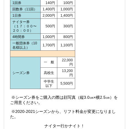
1回券
140円
100円
回数券（11回）
1,400円
1,000円
1日券
2,000円
1,400円
ナイター券
（１７：００〜
500円
300円
２０：００）
4時間券
1,000円
800円
一般団体券（10
1,700円
1,100円
名様以上）
22,000
一 般
円
13,200
シーズン券
高校生
円
中学生
5,500円
以下
※シーズン券をご購入の際は顔写真（縦3.0㎝×横2.5㎝）を
ご用意ください。
※2020-2021シーズンから、リフト料金が変更になりまし
た。
ナイター行かナイト！