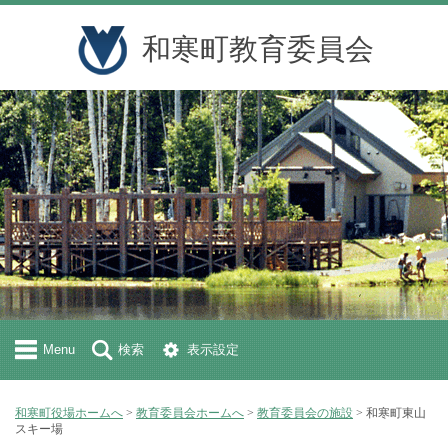
和寒町教育委員会
Menu
検索
表示設定
和寒町役場ホームへ
>
教育委員会ホームへ
>
教育委員会の施設
> 和寒町東山
スキー場