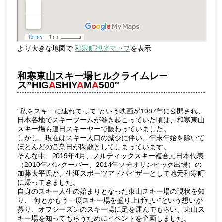
より大きな地図で
和寒町観光マップ
を表示
和寒東山スキー場ヒルクライムレー
ス”HIG
A
SHIY
A
M
A
500″
“私をスキーに連れてって”という映画が1987年に公開され、
日本各地でスキーブームが巻き起こっていた頃は、和寒東山
スキー場も連日スキーヤーで賑わっていました。
しかし、現在はスキー人口の減少に伴い、年末年始を除いて
ほとんどの営業日が閑散としてしまっています。
そんな中、2019年4月、ノルディックスキー複合元日本代表
（2010年バンクーバー、2014年ソチオリンピック出場）の
加藤大平氏が、生涯スポーツアドバイザーとして地元和寒町
に帰ってきました。
自身のスキー人生の始まりとなった東山スキー場の現状を知
り、”何とかもう一度スキー場を盛り上げたい”という想いが
募り、オフシーズンのスキー場に足を運んでもらい、東山ス
キー場を知ってもらうためにイベントを企画しました。