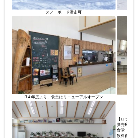
スノーボード滑走可
R４年度より、食堂はリニューアルオープン
【ロッジ概
券売所
食堂（麺類
飲料自動販