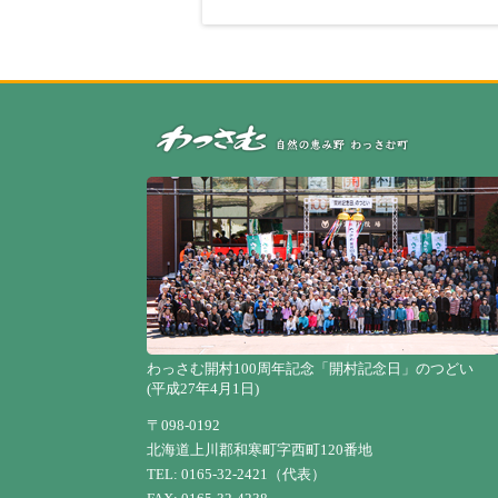
わっさむ開村100周年記念「開村記念日」のつどい
(平成27年4月1日)
〒098-0192
北海道上川郡和寒町字西町120番地
TEL: 0165-32-2421（代表）