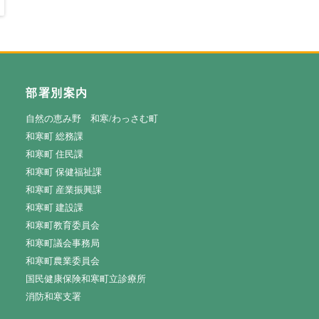
部署別案内
自然の恵み野 和寒/わっさむ町
和寒町 総務課
和寒町 住民課
和寒町 保健福祉課
和寒町 産業振興課
和寒町 建設課
和寒町教育委員会
和寒町議会事務局
和寒町農業委員会
国民健康保険和寒町立診療所
消防和寒支署