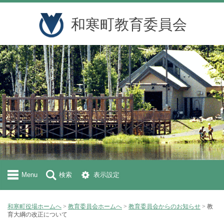
和寒町教育委員会
Menu
検索
表示設定
和寒町役場ホームへ
>
教育委員会ホームへ
>
教育委員会からのお知らせ
> 教
育大綱の改正について