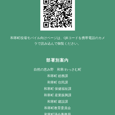
和寒町役場モバイル向けページは、QRコードを携帯電話のカメ
ラで読み込んで御覧ください。
部署別案内
自然の恵み野 和寒/わっさむ町
和寒町 総務課
和寒町 住民課
和寒町 保健福祉課
和寒町 産業振興課
和寒町 建設課
和寒町教育委員会
和寒町議会事務局