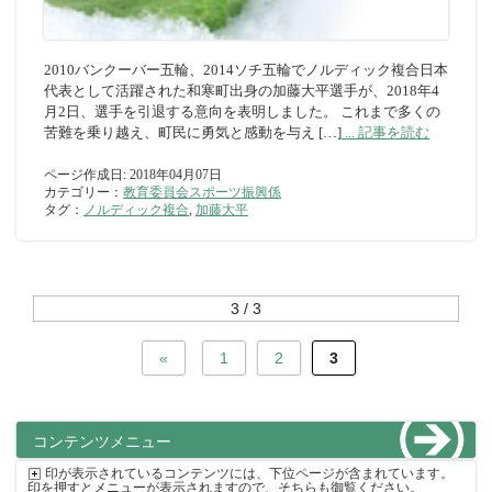
2010バンクーバー五輪、2014ソチ五輪でノルディック複合日本
代表として活躍された和寒町出身の加藤大平選手が、2018年4
月2日、選手を引退する意向を表明しました。 これまで多くの
苦難を乗り越え、町民に勇気と感動を与え […]
... 記事を読む
ページ作成日: 2018年04月07日
カテゴリー：
教育委員会スポーツ振興係
タグ：
ノルディック複合
,
加藤大平
3 / 3
«
1
2
3
コンテンツメニュー
印が表示されているコンテンツには、下位ページが含まれています。
印を押すとメニューが表示されますので、そちらも御覧ください。