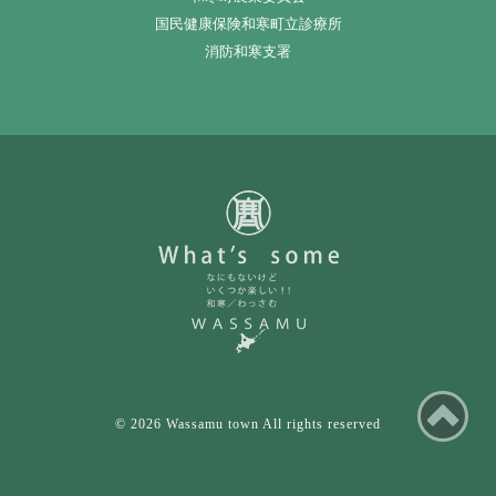
国民健康保険和寒町立診療所
消防和寒支署
ペ
© 2026 Wassamu town All rights reserved