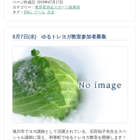
ページ作成日: 2019年07月17日
カテゴリー：
教育委員会スポーツ振興係
タグ：
B&G
,
プール
,
水泳
8月7日(水) ゆるトレヨガ教室参加者募集
旭川市でヨガ講師として活躍されている、石田知子先生をスペ
シャル講師に迎え、和寒町でゆるトレヨガ教室を開催します！