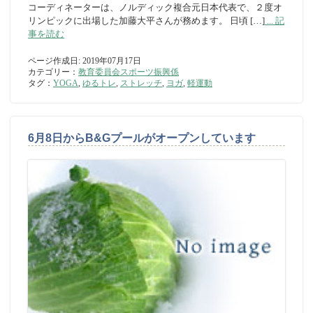
コーディネーターは、ノルディック複合元日本代表で、２度オ
リンピックに出場した加藤大平さんが務めます。 日頃 […]
... 記
事を読む
ページ作成日: 2019年07月17日
カテゴリー：
教育委員会スポーツ振興係
タグ：
YOGA
,
ゆるトレ
,
ストレッチ
,
ヨガ
,
軽運動
6月8日からB&Gプールがオープンしています