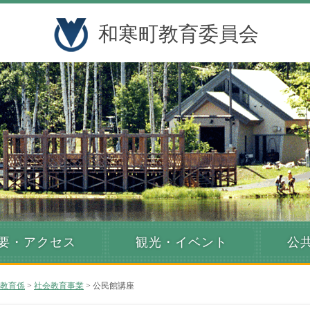
和寒町教育委員会
要・アクセス
観光・イベント
公
教育係
>
社会教育事業
> 公民館講座