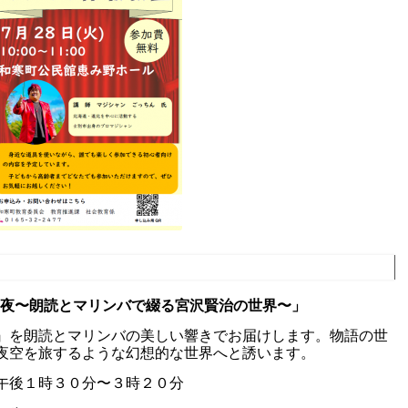
の夜〜朗読とマリンバで綴る宮沢賢治の世界〜」
を朗読とマリンバの美しい響きでお届けします。物語の世
夜空を旅するような幻想的な世界へと誘います。
午後１時３０分〜３時２０分