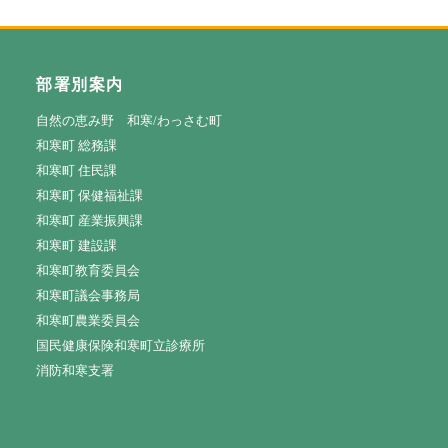
部署別案内
自然の恵み野 和寒/わっさむ町
和寒町 総務課
和寒町 住民課
和寒町 保健福祉課
和寒町 産業振興課
和寒町 建設課
和寒町教育委員会
和寒町議会事務局
和寒町農業委員会
国民健康保険和寒町立診療所
消防和寒支署