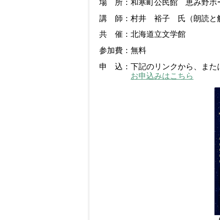
場 所：和寒町公民館 恵み野ホ
講 師：村井 裕子 氏（朗読と
共 催：北海道立文学館
参加費：無料
申 込：下記のリンクから、また
お申込みはこちら