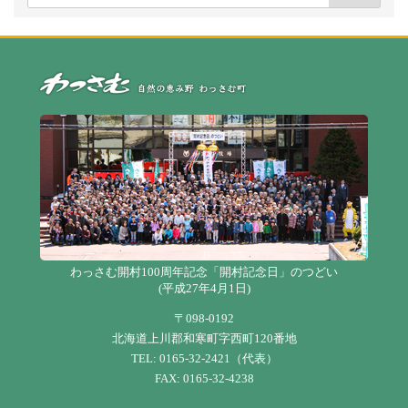
自
わっさむ開村100周年記念「開村記念日」のつどい
(平成27年4月1日)
〒098-0192
北海道上川郡和寒町字西町120番地
TEL: 0165-32-2421（代表）
FAX: 0165-32-4238