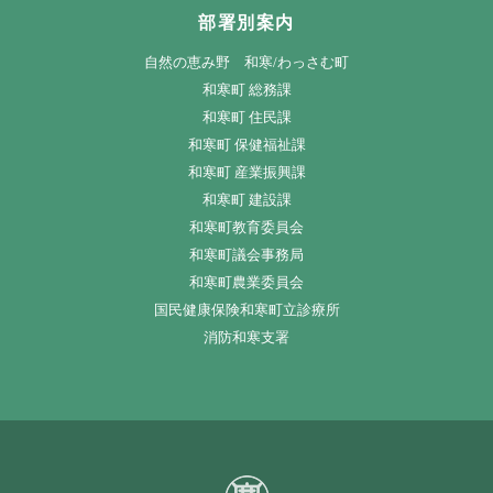
部署別案内
自然の恵み野 和寒/わっさむ町
和寒町 総務課
和寒町 住民課
和寒町 保健福祉課
和寒町 産業振興課
和寒町 建設課
和寒町教育委員会
和寒町議会事務局
和寒町農業委員会
国民健康保険和寒町立診療所
消防和寒支署