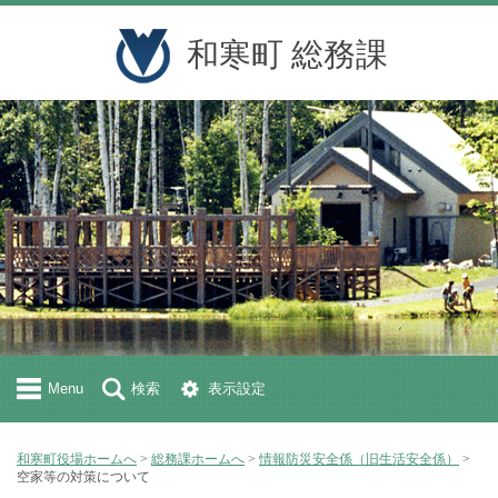
和寒町 総務課
Menu
検索
表示設定
和寒町役場ホームへ
>
総務課ホームへ
>
情報防災安全係（旧生活安全係）
>
空家等の対策について