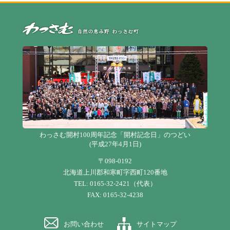
自
わっさむ開村100周年記念「開村記念日」のつどい
(平成27年4月1日)
〒098-0192
北海道上川郡和寒町字西町120番地
TEL: 0165-32-2421（代表）
FAX: 0165-32-4238
お問い合わせ
サイトマップ