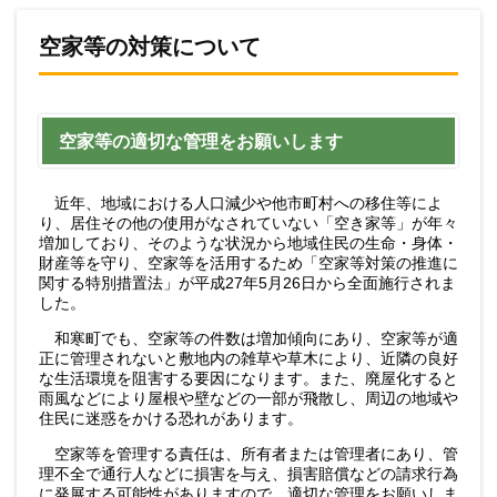
空家等の対策について
空家等の適切な管理をお願いします
近年、地域における人口減少や他市町村への移住等によ
り、居住その他の使用がなされていない「空き家等」が年々
増加しており、そのような状況から地域住民の生命・身体・
財産等を守り、空家等を活用するため「空家等対策の推進に
関する特別措置法」が平成27年5月26日から全面施行されま
した。
和寒町でも、空家等の件数は増加傾向にあり、空家等が適
正に管理されないと敷地内の雑草や草木により、近隣の良好
な生活環境を阻害する要因になります。また、廃屋化すると
雨風などにより屋根や壁などの一部が飛散し、周辺の地域や
住民に迷惑をかける恐れがあります。
空家等を管理する責任は、所有者または管理者にあり、管
理不全で通行人などに損害を与え、損害賠償などの請求行為
に発展する可能性がありますので、適切な管理をお願いしま