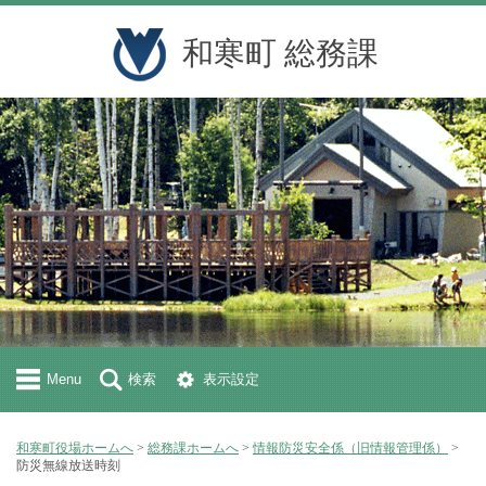
和寒町 総務課
Menu
検索
表示設定
和寒町役場ホームへ
>
総務課ホームへ
>
情報防災安全係（旧情報管理係）
>
防災無線放送時刻