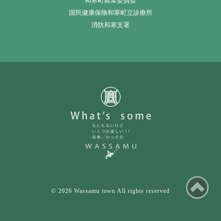
和寒町農業委員会
国民健康保険和寒町立診療所
消防和寒支署
ペ
© 2026 Wassamu town All rights reserved