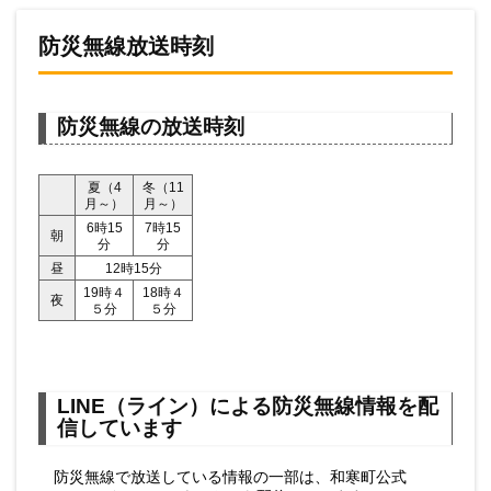
防災無線放送時刻
防災無線の放送時刻
夏（4
冬（11
月～）
月～）
6時15
7時15
朝
分
分
昼
12時15分
19時４
18時４
夜
５分
５分
LINE（ライン）による防災無線情報を配
信しています
防災無線で放送している情報の一部は、和寒町公式