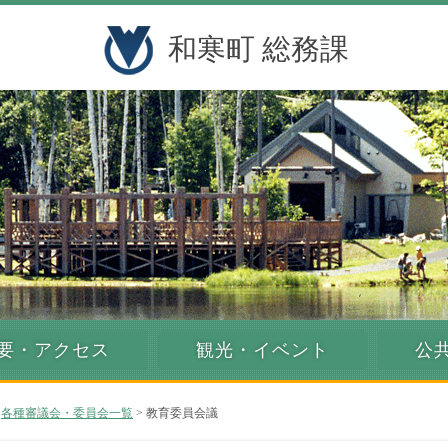
和寒町 総務課
要・アクセス
観光・イベント
公
>
各種審議会・委員会一覧
> 教育委員会議