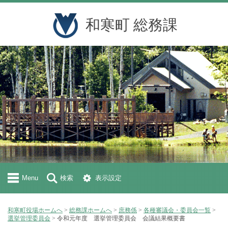
和寒町 総務課
Menu
検索
表示設定
和寒町役場ホームへ
>
総務課ホームへ
>
庶務係
>
各種審議会・委員会一覧
>
選挙管理委員会
> 令和元年度 選挙管理委員会 会議結果概要書