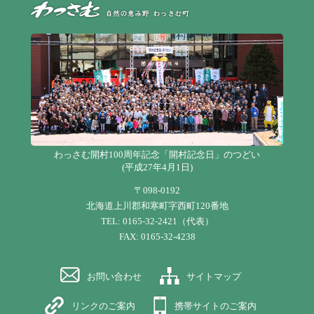
自
わっさむ開村100周年記念「開村記念日」のつどい
(平成27年4月1日)
〒098-0192
北海道上川郡和寒町字西町120番地
TEL: 0165-32-2421（代表）
FAX: 0165-32-4238
お問い合わせ
サイトマップ
リンクのご案内
携帯サイトのご案内