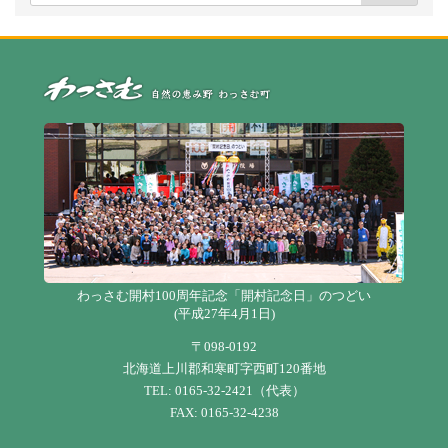
自
わっさむ開村100周年記念「開村記念日」のつどい
(平成27年4月1日)
〒098-0192
北海道上川郡和寒町字西町120番地
TEL: 0165-32-2421（代表）
FAX: 0165-32-4238