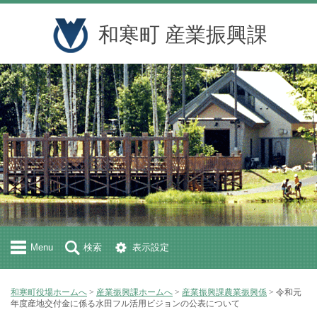
和寒町 産業振興課
Menu
検索
表示設定
和寒町役場ホームへ
>
産業振興課ホームへ
>
産業振興課農業振興係
> 令和元
年度産地交付金に係る水田フル活用ビジョンの公表について