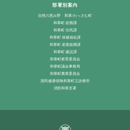
部署別案内
自然の恵み野 和寒/わっさむ町
和寒町 総務課
和寒町 住民課
和寒町 保健福祉課
和寒町 産業振興課
和寒町 建設課
和寒町教育委員会
和寒町議会事務局
和寒町農業委員会
国民健康保険和寒町立診療所
消防和寒支署