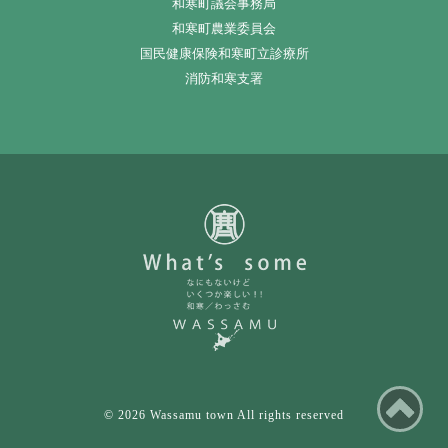
和寒町議会事務局
和寒町農業委員会
国民健康保険和寒町立診療所
消防和寒支署
ペ
© 2026 Wassamu town All rights reserved