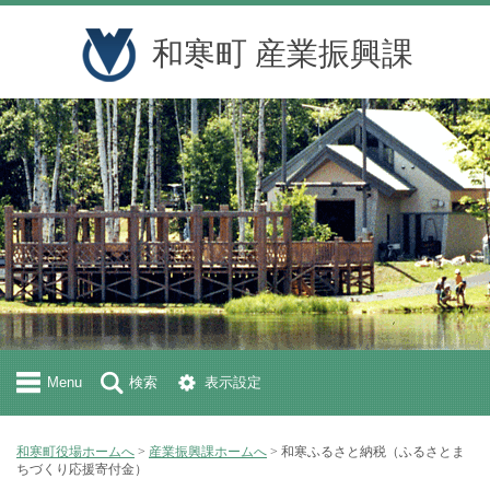
和寒町 産業振興課
Menu
検索
表示設定
和寒町役場ホームへ
>
産業振興課ホームへ
> 和寒ふるさと納税（ふるさとま
ちづくり応援寄付金）