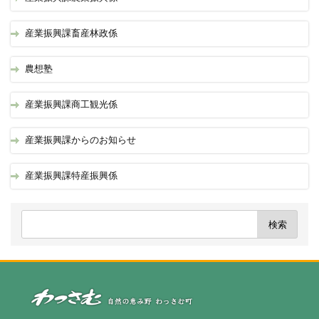
産業振興課畜産林政係
農想塾
産業振興課商工観光係
産業振興課からのお知らせ
産業振興課特産振興係
自