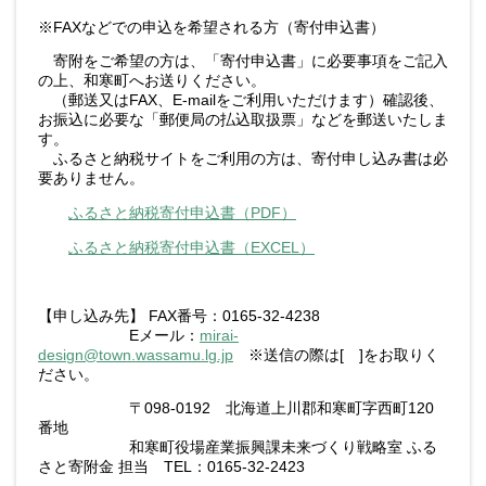
※FAXなどでの申込を希望される方（寄付申込書）
寄附をご希望の方は、「寄付申込書」に必要事項をご記入
の上、和寒町へお送りください。
（郵送又はFAX、E-mailをご利用いただけます）確認後、
お振込に必要な「郵便局の払込取扱票」などを郵送いたしま
す。
ふるさと納税サイトをご利用の方は、寄付申し込み書は必
要ありません。
ふるさと納税寄付申込書（PDF）
ふるさと納税寄付申込書（EXCEL）
【申し込み先】 FAX番号：0165-32-4238
Eメール：
mirai-
design@town.wassamu.lg.jp
※送信の際は[ ]をお取りく
ださい。
〒098-0192 北海道上川郡和寒町字西町120
番地
和寒町役場産業振興課未来づくり戦略室 ふる
さと寄附金 担当 TEL：0165-32-2423