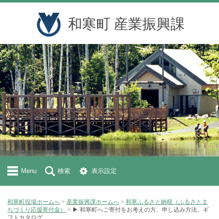
和寒町 産業振興課
Menu
検索
表示設定
和寒町役場ホームへ
>
産業振興課ホームへ
>
和寒ふるさと納税（ふるさとま
ちづくり応援寄付金）
> ▶ 和寒町へご寄付をお考えの方、申し込み方法、ギ
フトカタログ