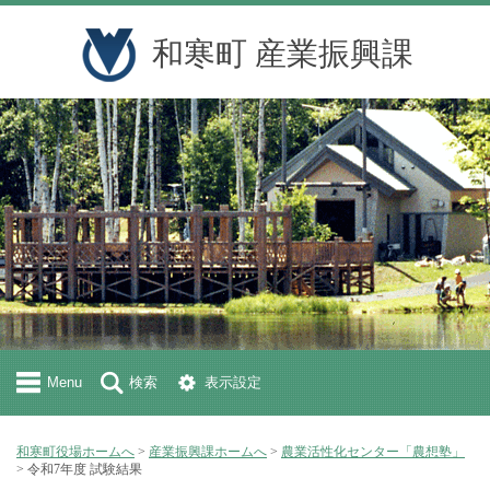
和寒町 産業振興課
Menu
検索
表示設定
和寒町役場ホームへ
>
産業振興課ホームへ
>
農業活性化センター「農想塾」
> 令和7年度 試験結果