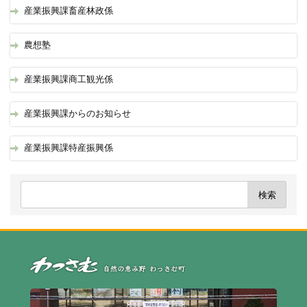
産業振興課畜産林政係
農想塾
産業振興課商工観光係
産業振興課からのお知らせ
産業振興課特産振興係
自