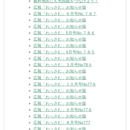
農村地区にも光回線をつなげよう！
広報『わっさむ』お知らせ版
広報『わっさむ』６月号No.７８７
広報「わっさむ」お知らせ版
広報「わっさむ」お知らせ版
広報「わっさむ」5月号No.７８６
広報「わっさむ」お知らせ版
広報「わっさむ」お知らせ版
広報「わっさむ」4月号No.７８５
広報「わっさむ」お知らせ版
広報「わっさむ」３月号No78４
広報「わっさむ」お知らせ版
広報「わっさむ」お知らせ版
広報「わっさむ」１０月号No77９
広報「わっさむ」お知らせ版
広報「わっさむ」お知らせ版
広報「わっさむ」お知らせ版
広報「わっさむ」９月号No77８
広報「わっさむ」お知らせ版
広報「わっさむ」８月号No777
広報「わっさむ」お知らせ版