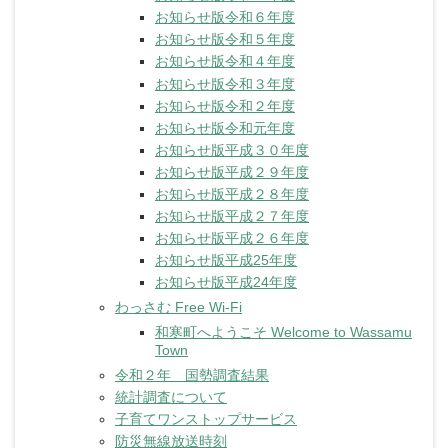
お知らせ版令和６年度
お知らせ版令和５年度
お知らせ版令和４年度
お知らせ版令和３年度
お知らせ版令和２年度
お知らせ版令和元年度
お知らせ版平成３０年度
お知らせ版平成２９年度
お知らせ版平成２８年度
お知らせ版平成２７年度
お知らせ版平成２６年度
お知らせ版平成25年度
お知らせ版平成24年度
わっさむ Free Wi-Fi
和寒町へようこそ Welcome to Wassamu
Town
令和２年 国勢調査結果
統計調査について
子育てワンストップサービス
防災無線放送時刻