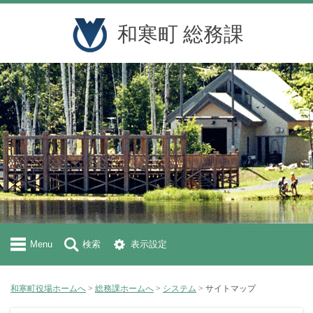
和寒町 総務課
Menu
検索
表示設定
和寒町役場ホームへ
>
総務課ホームへ
>
システム
> サイトマップ