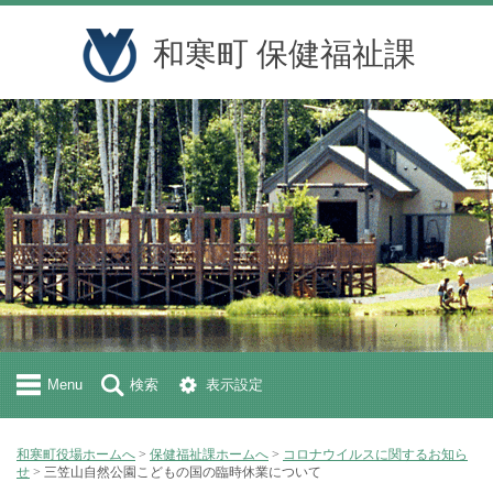
和寒町 保健福祉課
Menu
検索
表示設定
和寒町役場ホームへ
>
保健福祉課ホームへ
>
コロナウイルスに関するお知ら
せ
> 三笠山自然公園こどもの国の臨時休業について