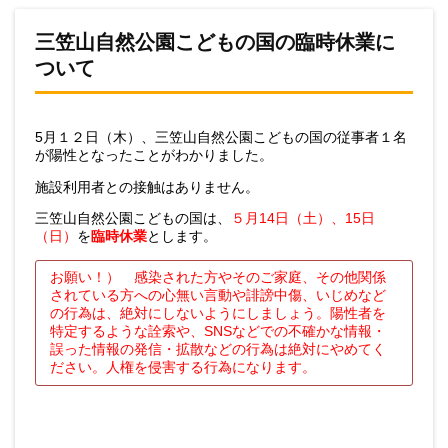
三笠山自然公園こどもの国の臨時休業に
ついて
5月１２日（木）、三笠山自然公園こどもの国の従事者１名
が陽性となったことがわかりました。
施設利用者との接触はありません。
三笠山自然公園こどもの国は、
５月14日（土）、15日
（日）
を
臨時休業
とします。
お願い！） 感染された方やそのご家庭、その他関係
されている方への心無い言動や誹謗中傷、いじめなど
の行為は、絶対にしないようにしましょう。陽性者を
特定するような詮索や、SNSなどでの不確かな情報・
誤った情報の発信・拡散などの行為は絶対にやめてく
ださい。人権を侵害する行為になります。