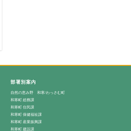
部署別案内
自然の恵み野 和寒/わっさむ町
和寒町 総務課
和寒町 住民課
和寒町 保健福祉課
和寒町 産業振興課
和寒町 建設課