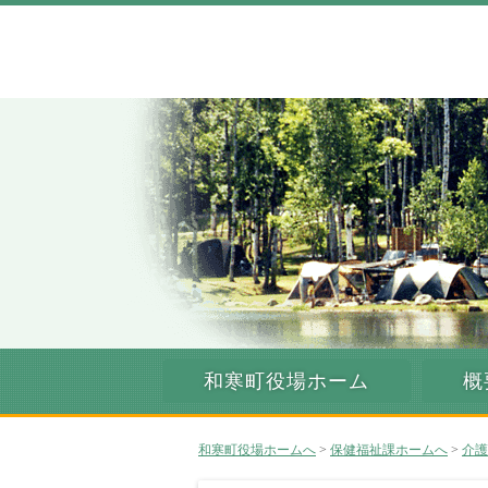
和寒町役場ホーム
概
和寒町役場ホームへ
>
保健福祉課ホームへ
>
介護