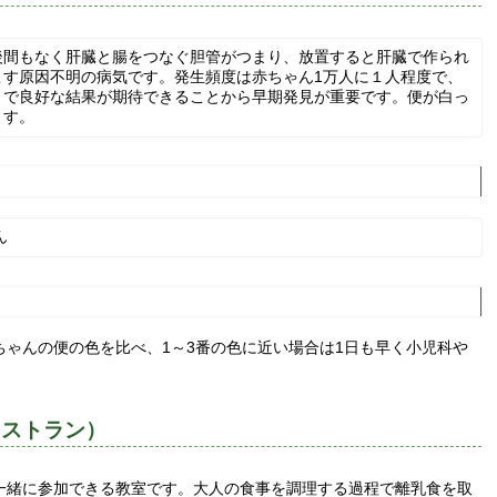
後間もなく肝臓と腸をつなぐ胆管がつまり、放置すると肝臓で作られ
こす原因不明の病気です。発生頻度は赤ちゃん1万人に１人程度で、
とで良好な結果が期待できることから早期発見が重要です。便が白っ
ます。
ん
ゃんの便の色を比べ、1～3番の色に近い場合は1日も早く小児科や
レストラン）
一緒に参加できる教室です。大人の食事を調理する過程で離乳食を取