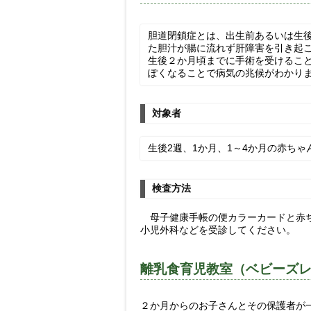
胆道閉鎖症とは、出生前あるいは生
た胆汁が腸に流れず肝障害を引き起
生後２か月頃までに手術を受けるこ
ぽくなることで病気の兆候がわかり
対象者
生後2週、1か月、1～4か月の赤ちゃ
検査方法
母子健康手帳の便カラーカードと赤ち
小児外科などを受診してください。
離乳食育児教室（ベビーズ
２か月からのお子さんとその保護者が