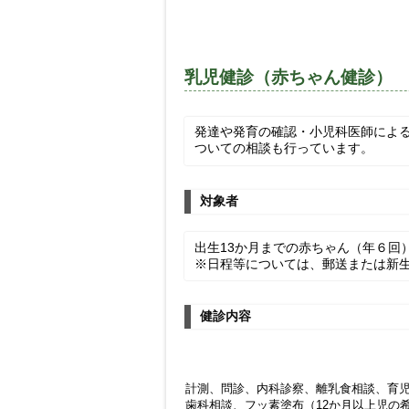
乳児健診（赤ちゃん健診）
発達や発育の確認・小児科医師によ
ついての相談も行っています。
対象者
出生13か月までの赤ちゃん（年６回
※日程等については、郵送または新
健診内容
計測、問診、内科診察、離乳食相談、育
歯科相談、フッ素塗布（12か月以上児の