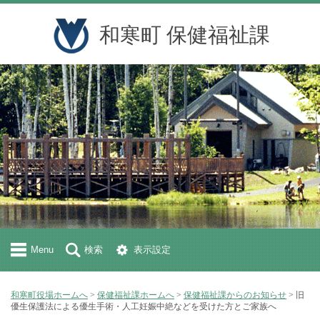
和寒町 保健福祉課
Menu
検索
表示設定
和寒町役場ホームへ
>
保健福祉課ホームへ
>
保健福祉課からのお知らせ
> 旧
優生保護法による優生手術・人工妊娠中絶などを受けた方とご家族へ