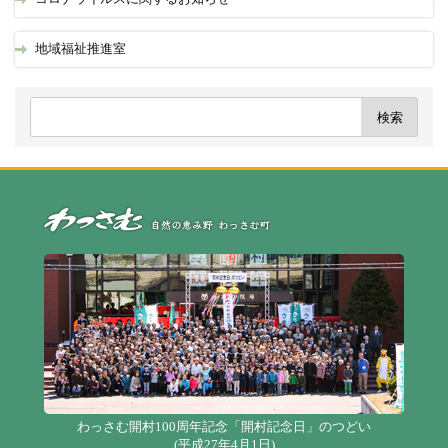
地域福祉推進室
自
わっさむ開村100周年記念「開村記念日」のつどい
(平成27年4月1日)