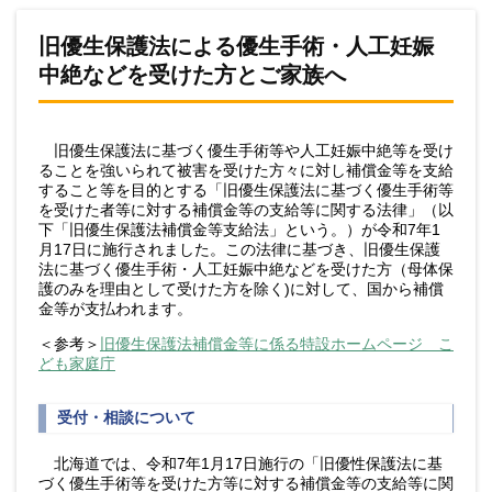
旧優生保護法による優生手術・人工妊娠
中絶などを受けた方とご家族へ
旧優生保護法に基づく優生手術等や人工妊娠中絶等を受け
ることを強いられて被害を受けた方々に対し補償金等を支給
すること等を目的とする「旧優生保護法に基づく優生手術等
を受けた者等に対する補償金等の支給等に関する法律」（以
下「旧優生保護法補償金等支給法」という。）が令和7年1
月17日に施行されました。この法律に基づき、旧優生保護
法に基づく優生手術・人工妊娠中絶などを受けた方（母体保
護のみを理由として受けた方を除く)に対して、国から補償
金等が支払われます。
＜参考＞
旧優生保護法補償金等に係る特設ホームページ こ
ども家庭庁
受付・相談について
北海道では、令和7年1月17日施行の「旧優性保護法に基
づく優生手術等を受けた方等に対する補償金等の支給等に関