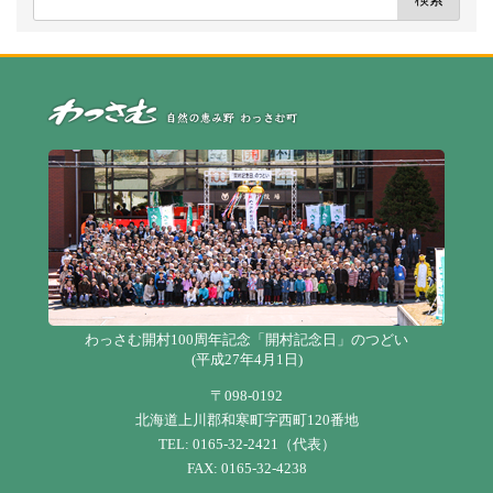
自
わっさむ開村100周年記念「開村記念日」のつどい
(平成27年4月1日)
〒098-0192
北海道上川郡和寒町字西町120番地
TEL: 0165-32-2421（代表）
FAX: 0165-32-4238