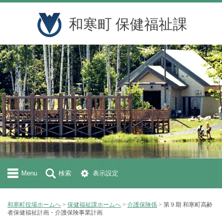
和寒町 保健福祉課
Menu
検索
表示設定
和寒町役場ホームへ
>
保健福祉課ホームへ
>
介護保険係
> 第９期 和寒町高齢
者保健福祉計画・介護保険事業計画