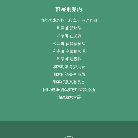
部署別案内
自然の恵み野 和寒/わっさむ町
和寒町 総務課
和寒町 住民課
和寒町 保健福祉課
和寒町 産業振興課
和寒町 建設課
和寒町教育委員会
和寒町議会事務局
和寒町農業委員会
国民健康保険和寒町立診療所
消防和寒支署