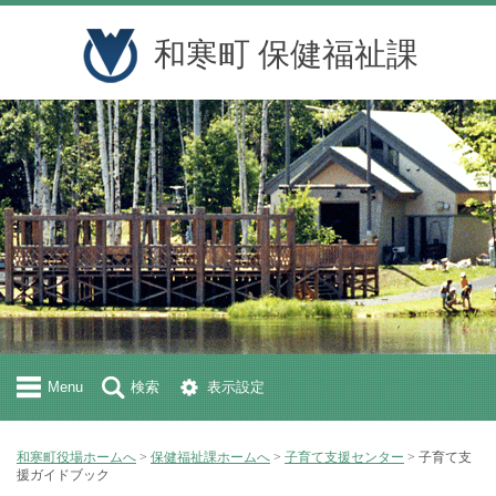
和寒町 保健福祉課
Menu
検索
表示設定
和寒町役場ホームへ
>
保健福祉課ホームへ
>
子育て支援センター
> 子育て支
援ガイドブック