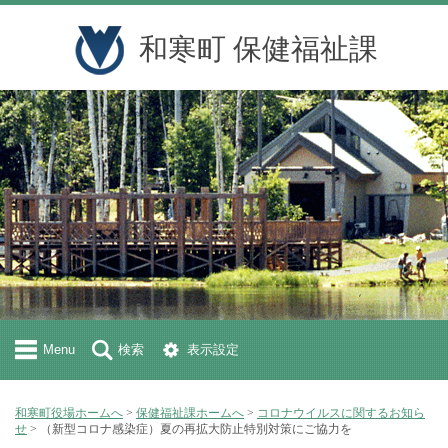
和寒町 保健福祉課
Menu
検索
表示設定
和寒町役場ホームへ
>
保健福祉課ホームへ
>
コロナウイルスに関するお知ら
せ
> （新型コロナ感染症）夏の再拡大防止特別対策にご協力を