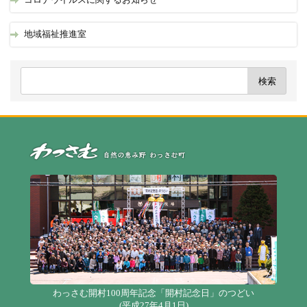
地域福祉推進室
自
わっさむ開村100周年記念「開村記念日」のつどい
(平成27年4月1日)