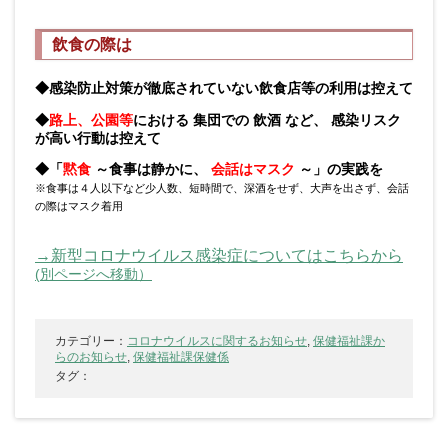
飲食の際は
◆感染防止対策が徹底されていない飲食店等の利用は控えて
◆
路上、公園等
における 集団での 飲酒 など、 感染リスク
が高い行動は控えて
◆「
黙食
～食事は静かに、
会話はマスク
～」の実践を
※食事は４人以下など少人数、短時間で、深酒をせず、大声を出さず、会話
の際はマスク着用
→新型コロナウイルス感染症についてはこちらから
(別ページへ移動）
カテゴリー：
コロナウイルスに関するお知らせ
,
保健福祉課か
らのお知らせ
,
保健福祉課保健係
タグ：