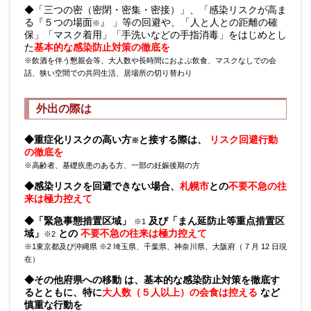
◆「三つの密（密閉・密集・密接）」、「感染リスクが高ま
る『５つの場面
』 」等の回避や、「人と人との距離の確
※
保」「マスク着用」「手洗いなどの手指消毒」をはじめとし
た
基本的な感染防止対策の徹底を
※飲酒を伴う懇親会等、大人数や長時間におよぶ飲食、マスクなしでの会
話、狭い空間での共同生活、居場所の切り替わり
外出の際は
◆重症化リスクの高い方
と接する際は、
リスク回避行動
※
の徹底を
※高齢者、基礎疾患のある方、一部の妊娠後期の方
◆感染リスクを回避できない場合、
札幌市
との
不要不急の往
来は極力控えて
◆「緊急事態措置区域」
及び「まん延防止等重点措置区
※1
域」
との
不要不急の往来は極力控えて
※2
※1東京都及び沖縄県 ※2 埼玉県、千葉県、神奈川県、大阪府（ 7 月 12 日現
在）
◆その他府県への移動 は、基本的な感染防止対策を徹底す
るとともに、特に
大人数（５人以上）の会食は控える
など
慎重な行動を