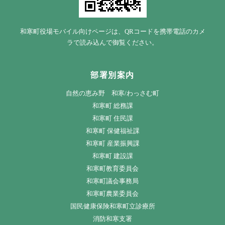
和寒町役場モバイル向けページは、QRコードを携帯電話のカメ
ラで読み込んで御覧ください。
部署別案内
自然の恵み野 和寒/わっさむ町
和寒町 総務課
和寒町 住民課
和寒町 保健福祉課
和寒町 産業振興課
和寒町 建設課
和寒町教育委員会
和寒町議会事務局
和寒町農業委員会
国民健康保険和寒町立診療所
消防和寒支署