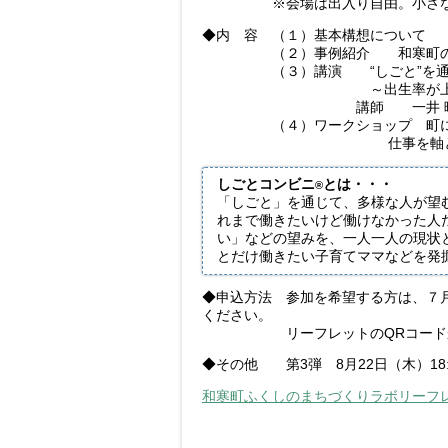
※会場は出入り自由。小さなお子
◆内 容 （１）基本構想について 
（２）事例紹介 和寒町の現状
（３）講演 “しごと”を通じて
～出生率が上昇した奈義
講師 一井 暁子氏（一般
（４）ワークショップ 町に必要
仕事を軸とした拠点のあ
しごとコンビニ
とは・・・
®
「しごと」を通じて、多様な人が望
れまで働きたいけど働けなかった人
い」などの望みを、一人一人の現状
とだけ働きたい子育てママなどを発
◆申込方法 参加を希望する方は、７月１７
ください。
リーフレットのQRコードから
◆その他 第3弾 8月22日（木）1
和寒町ふくしのまちづくりラボリーフレ