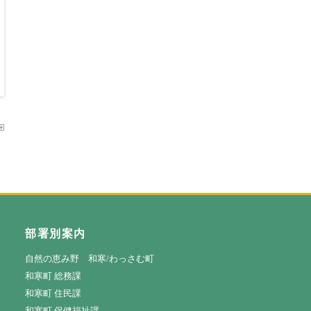
部署別案内
自然の恵み野 和寒/わっさむ町
和寒町 総務課
和寒町 住民課
和寒町 保健福祉課