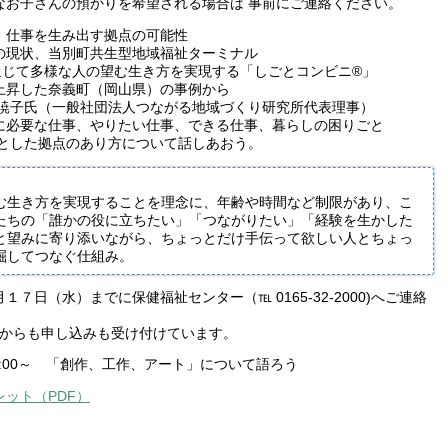
さんの預かりを希望される場合は 事前にご連絡ください。
仕事を生み出す拠点の可能性
、当別町共生型地域福祉ターミナル
多様な人の望む生き方を実現する「しごとコンビニ®」
町（岡山県）の事例から
社団法人つながる地域づくり研究所代表理事）
な仕事、やりたい仕事、できる仕事、暮らしの困りごと
り方について話しあおう。
む生き方を実現することを理念に、年齢や時間など制限があり、こ
たちの「誰かの役に立ちたい」「つながりたい」「経験を生かした
と望みに寄り添いながら、ちょっとだけ手伝って欲しい人とちょっ
掘してつなぐ仕組み。
日（水）までに保健福祉センター（℡ 0165-32-2000)へご連絡
も申し込みも受け付けています。
8:00～ 「創作、工作、アート」について語ろう
ット（PDF）